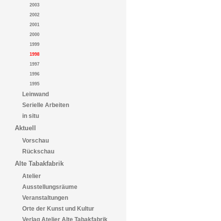
2003
2002
2001
2000
1999
1998
1997
1996
1995
Leinwand
Serielle Arbeiten
in situ
Aktuell
Vorschau
Rückschau
Alte Tabakfabrik
Atelier
Ausstellungsräume
Veranstaltungen
Orte der Kunst und Kultur
Verlag Atelier Alte Tabakfabrik