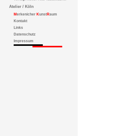
Atelier / Köln
M
erkenicher
K
unst
R
aum
Kontakt
Links
Datenschutz
Impressum